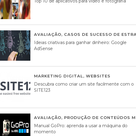
Top 10 de aplicativos para vídeo e fotografia
AVALIAÇÃO
,
CASOS DE SUCESSO DE ESTRA
Ideias criativas para ganhar dinheiro: Google
AdSense
MARKETING DIGITAL
,
WEBSITES
05 AGOS
Descubra como criar um site facilmente com o
SITE123
AVALIAÇÃO
,
PRODUÇÃO DE CONTEÚDOS M
Manual GoPro: aprenda a usar a máquina do
momento