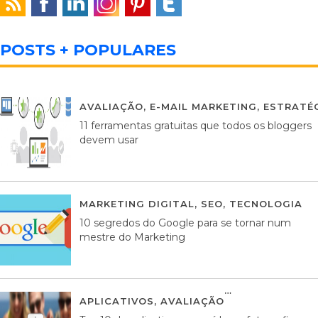
POSTS + POPULARES
AVALIAÇÃO
,
E-MAIL MARKETING
,
ESTRATÉG
11 ferramentas gratuitas que todos os bloggers
devem usar
MARKETING DIGITAL
,
SEO
,
TECNOLOGIA
2
10 segredos do Google para se tornar num
mestre do Marketing
APLICATIVOS
,
AVALIAÇÃO
23 MARÇO, 201