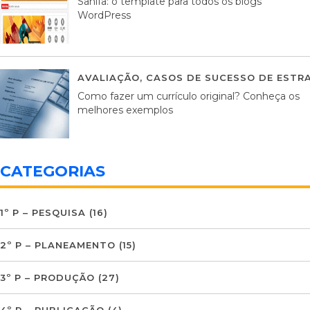
Sahifa: o template para todos os blogs
WordPress
AVALIAÇÃO
,
CASOS DE SUCESSO DE ESTRA
Como fazer um currículo original? Conheça os
melhores exemplos
CATEGORIAS
1º P – PESQUISA
(16)
2º P – PLANEAMENTO
(15)
3º P – PRODUÇÃO
(27)
4º P – PUBLICAÇÃO
(4)