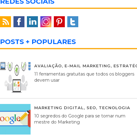
REDES SOCIAIS
POSTS + POPULARES
AVALIAÇÃO
,
E-MAIL MARKETING
,
ESTRATÉG
11 ferramentas gratuitas que todos os bloggers
devem usar
MARKETING DIGITAL
,
SEO
,
TECNOLOGIA
2
10 segredos do Google para se tornar num
mestre do Marketing