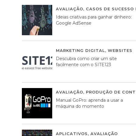
AVALIAÇÃO
,
CASOS DE SUCESSO 
Ideias criativas para ganhar dinheiro:
Google AdSense
MARKETING DIGITAL
,
WEBSITES
Descubra como criar um site
facilmente com o SITE123
AVALIAÇÃO
,
PRODUÇÃO DE CONT
Manual GoPro: aprenda a usar a
máquina do momento
APLICATIVOS
,
AVALIAÇÃO
25 MA