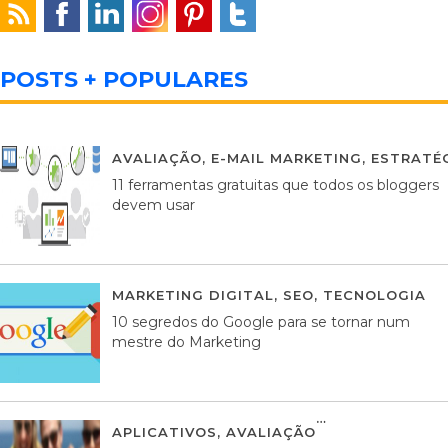
POSTS + POPULARES
AVALIAÇÃO
,
E-MAIL MARKETING
,
ESTRATÉG
11 ferramentas gratuitas que todos os bloggers
devem usar
MARKETING DIGITAL
,
SEO
,
TECNOLOGIA
2
10 segredos do Google para se tornar num
mestre do Marketing
APLICATIVOS
,
AVALIAÇÃO
23 MARÇO, 201