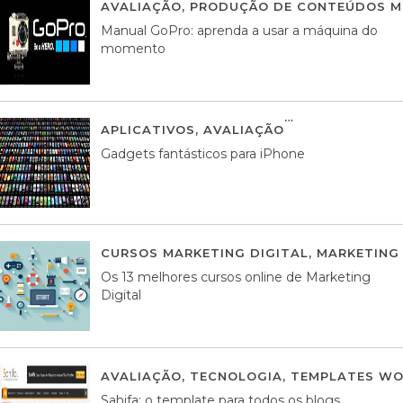
AVALIAÇÃO
,
PRODUÇÃO DE CONTEÚDOS M
Manual GoPro: aprenda a usar a máquina do
momento
APLICATIVOS
,
AVALIAÇÃO
25 MARÇO, 201
Gadgets fantásticos para iPhone
CURSOS MARKETING DIGITAL
,
MARKETING 
Os 13 melhores cursos online de Marketing
Digital
AVALIAÇÃO
,
TECNOLOGIA
,
TEMPLATES WO
Sahifa: o template para todos os blogs