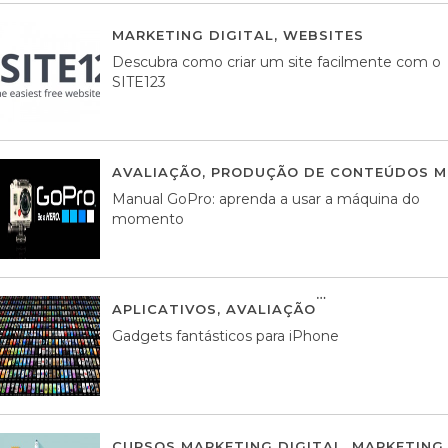
MARKETING DIGITAL
,
WEBSITES
05 AGOS
Descubra como criar um site facilmente com o
SITE123
AVALIAÇÃO
,
PRODUÇÃO DE CONTEÚDOS M
Manual GoPro: aprenda a usar a máquina do
momento
APLICATIVOS
,
AVALIAÇÃO
25 MARÇO, 201
Gadgets fantásticos para iPhone
CURSOS MARKETING DIGITAL
,
MARKETING 