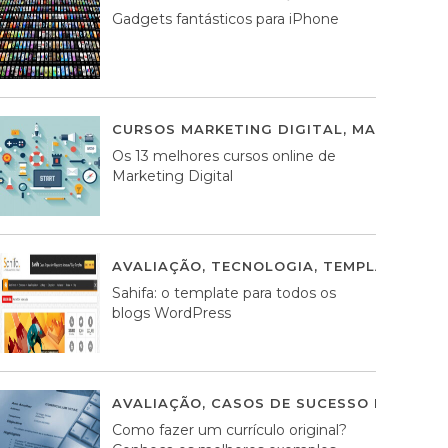
Gadgets fantásticos para iPhone
CURSOS MARKETING DIGITAL
,
MARKETING 
Os 13 melhores cursos online de
Marketing Digital
AVALIAÇÃO
,
TECNOLOGIA
,
TEMPLATES WO
Sahifa: o template para todos os
blogs WordPress
AVALIAÇÃO
,
CASOS DE SUCESSO DE ESTRA
Como fazer um currículo original?