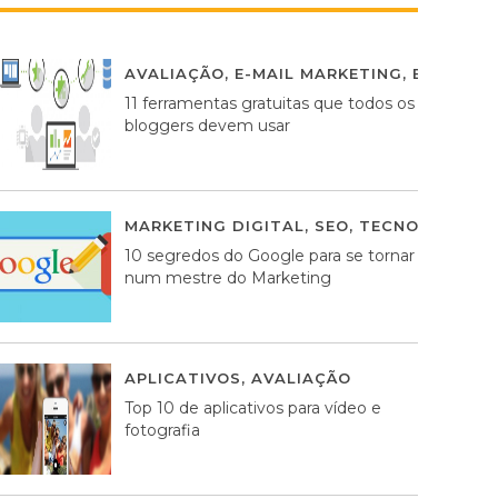
AVALIAÇÃO
,
E-MAIL MARKETING
,
ESTRATÉG
11 ferramentas gratuitas que todos os
bloggers devem usar
MARKETING DIGITAL
,
SEO
,
TECNOLOGIA
2
10 segredos do Google para se tornar
num mestre do Marketing
APLICATIVOS
,
AVALIAÇÃO
23 MARÇO, 201
Top 10 de aplicativos para vídeo e
fotografia