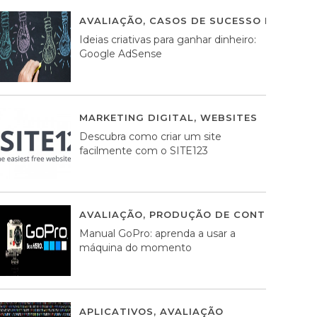
AVALIAÇÃO
,
CASOS DE SUCESSO DE ESTRA
Ideias criativas para ganhar dinheiro:
Google AdSense
MARKETING DIGITAL
,
WEBSITES
05 AGOS
Descubra como criar um site
facilmente com o SITE123
AVALIAÇÃO
,
PRODUÇÃO DE CONTEÚDOS M
Manual GoPro: aprenda a usar a
máquina do momento
APLICATIVOS
,
AVALIAÇÃO
25 MARÇO, 201