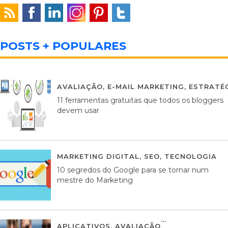
POSTS + POPULARES
AVALIAÇÃO
,
E-MAIL MARKETING
,
ESTRATÉG
11 ferramentas gratuitas que todos os bloggers
devem usar
MARKETING DIGITAL
,
SEO
,
TECNOLOGIA
2
10 segredos do Google para se tornar num
mestre do Marketing
APLICATIVOS
,
AVALIAÇÃO
23 MARÇO, 201