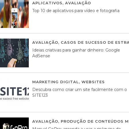
APLICATIVOS
,
AVALIAÇÃO
23 MARÇO, 201
Top 10 de aplicativos para vídeo e fotografia
AVALIAÇÃO
,
CASOS DE SUCESSO DE ESTRA
Ideias criativas para ganhar dinheiro: Google
AdSense
MARKETING DIGITAL
,
WEBSITES
05 AGOS
Descubra como criar um site facilmente com o
SITE123
AVALIAÇÃO
,
PRODUÇÃO DE CONTEÚDOS M
Manual GoPro: aprenda a usar a máquina do