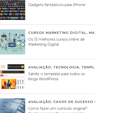
Gadgets fantásticos para iPhone
CURSOS MARKETING DIGITAL
,
MARKETING 
Os 13 melhores cursos online de
Marketing Digital
AVALIAÇÃO
,
TECNOLOGIA
,
TEMPLATES WO
Sahifa: o template para todos os
blogs WordPress
AVALIAÇÃO
,
CASOS DE SUCESSO DE ESTRA
Como fazer um currículo original?