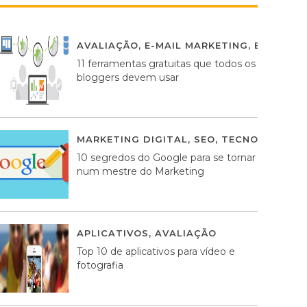
AVALIAÇÃO
,
E-MAIL MARKETING
,
ESTRATÉG
11 ferramentas gratuitas que todos os
bloggers devem usar
MARKETING DIGITAL
,
SEO
,
TECNOLOGIA
2
10 segredos do Google para se tornar
num mestre do Marketing
APLICATIVOS
,
AVALIAÇÃO
23 MARÇO, 201
Top 10 de aplicativos para vídeo e
fotografia