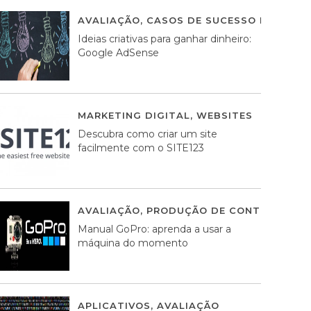
AVALIAÇÃO
,
CASOS DE SUCESSO DE ESTRA
Ideias criativas para ganhar dinheiro:
Google AdSense
MARKETING DIGITAL
,
WEBSITES
05 AGOS
Descubra como criar um site
facilmente com o SITE123
AVALIAÇÃO
,
PRODUÇÃO DE CONTEÚDOS M
Manual GoPro: aprenda a usar a
máquina do momento
APLICATIVOS
,
AVALIAÇÃO
25 MARÇO, 201