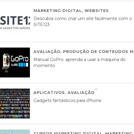
MARKETING DIGITAL
,
WEBSITES
05 AGOS
Descubra como criar um site facilmente com o
SITE123
AVALIAÇÃO
,
PRODUÇÃO DE CONTEÚDOS M
Manual GoPro: aprenda a usar a máquina do
momento
APLICATIVOS
,
AVALIAÇÃO
25 MARÇO, 201
Gadgets fantásticos para iPhone
CURSOS MARKETING DIGITAL
,
MARKETING 