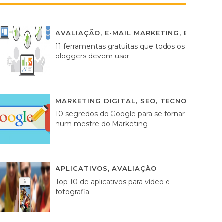
AVALIAÇÃO
,
E-MAIL MARKETING
,
ESTRATÉG
11 ferramentas gratuitas que todos os
bloggers devem usar
MARKETING DIGITAL
,
SEO
,
TECNOLOGIA
2
10 segredos do Google para se tornar
num mestre do Marketing
APLICATIVOS
,
AVALIAÇÃO
23 MARÇO, 201
Top 10 de aplicativos para vídeo e
fotografia