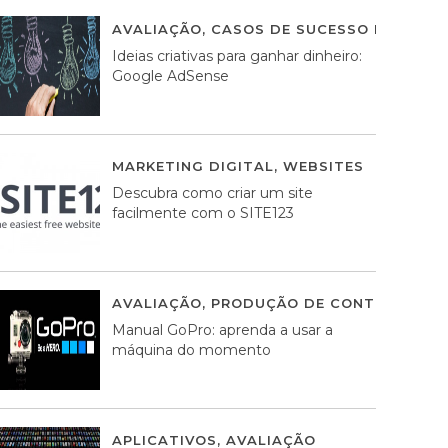
AVALIAÇÃO
,
CASOS DE SUCESSO DE ESTRA
Ideias criativas para ganhar dinheiro:
Google AdSense
MARKETING DIGITAL
,
WEBSITES
05 AGOS
Descubra como criar um site
facilmente com o SITE123
AVALIAÇÃO
,
PRODUÇÃO DE CONTEÚDOS M
Manual GoPro: aprenda a usar a
máquina do momento
APLICATIVOS
,
AVALIAÇÃO
25 MARÇO, 201