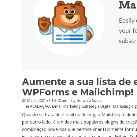
Aumente a sua lista de
WPForms e Mailchimp!
20 Maio, 2021 @ 10:40 am
by
Gonçalo Sousa
in
AVALIAÇÃO
,
E-mail Marketing
,
Estratégia Digital
,
Marketing digi
Quando se trata de e-mail marketing, o Mailchimp é def
por outro lado, é um dos mais populares plugins de cria
combinação poderosa que permite criar facilmente formulá
inscrever na sua newsletter ou nas suas iscas digitais.