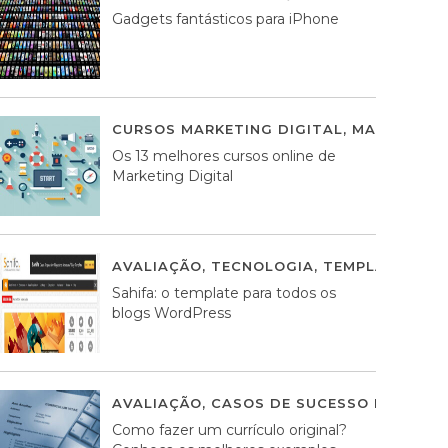
Gadgets fantásticos para iPhone
CURSOS MARKETING DIGITAL
,
MARKETING 
Os 13 melhores cursos online de
Marketing Digital
AVALIAÇÃO
,
TECNOLOGIA
,
TEMPLATES WO
Sahifa: o template para todos os
blogs WordPress
AVALIAÇÃO
,
CASOS DE SUCESSO DE ESTRA
Como fazer um currículo original?