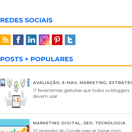
REDES SOCIAIS
POSTS + POPULARES
AVALIAÇÃO
,
E-MAIL MARKETING
,
ESTRATÉG
11 ferramentas gratuitas que todos os bloggers
devem usar
MARKETING DIGITAL
,
SEO
,
TECNOLOGIA
2
10 segredos do Google para se tornar num