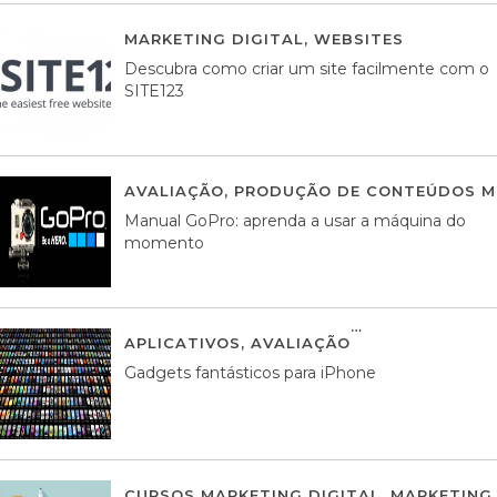
MARKETING DIGITAL
,
WEBSITES
05 AGOS
Descubra como criar um site facilmente com o
SITE123
AVALIAÇÃO
,
PRODUÇÃO DE CONTEÚDOS M
Manual GoPro: aprenda a usar a máquina do
momento
APLICATIVOS
,
AVALIAÇÃO
25 MARÇO, 201
Gadgets fantásticos para iPhone
CURSOS MARKETING DIGITAL
,
MARKETING 