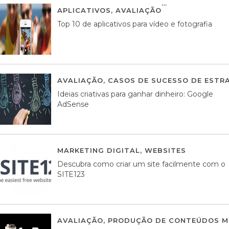
APLICATIVOS
,
AVALIAÇÃO
23 MARÇO, 201
Top 10 de aplicativos para vídeo e fotografia
AVALIAÇÃO
,
CASOS DE SUCESSO DE ESTRA
Ideias criativas para ganhar dinheiro: Google
AdSense
MARKETING DIGITAL
,
WEBSITES
05 AGOS
Descubra como criar um site facilmente com o
SITE123
AVALIAÇÃO
,
PRODUÇÃO DE CONTEÚDOS M