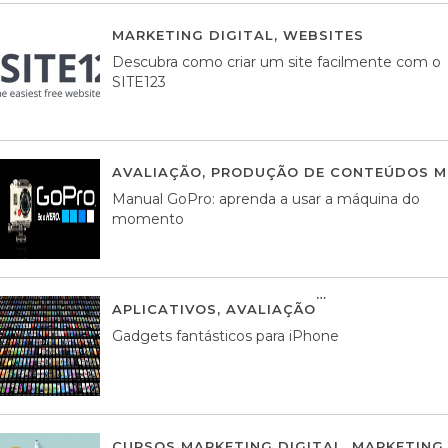
MARKETING DIGITAL
,
WEBSITES
05 AGOS
Descubra como criar um site facilmente com o
SITE123
AVALIAÇÃO
,
PRODUÇÃO DE CONTEÚDOS M
Manual GoPro: aprenda a usar a máquina do
momento
APLICATIVOS
,
AVALIAÇÃO
25 MARÇO, 201
Gadgets fantásticos para iPhone
CURSOS MARKETING DIGITAL
,
MARKETING 