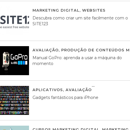
MARKETING DIGITAL
,
WEBSITES
05 AGOS
Descubra como criar um site facilmente com o
SITE123
AVALIAÇÃO
,
PRODUÇÃO DE CONTEÚDOS M
Manual GoPro: aprenda a usar a máquina do
momento
APLICATIVOS
,
AVALIAÇÃO
25 MARÇO, 201
Gadgets fantásticos para iPhone
CURSOS MARKETING DIGITAL
,
MARKETING 