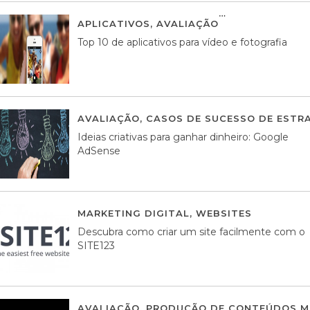
APLICATIVOS
,
AVALIAÇÃO
23 MARÇO, 201
Top 10 de aplicativos para vídeo e fotografia
AVALIAÇÃO
,
CASOS DE SUCESSO DE ESTRA
Ideias criativas para ganhar dinheiro: Google
AdSense
MARKETING DIGITAL
,
WEBSITES
05 AGOS
Descubra como criar um site facilmente com o
SITE123
AVALIAÇÃO
,
PRODUÇÃO DE CONTEÚDOS M