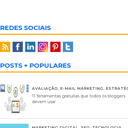
REDES SOCIAIS
POSTS + POPULARES
AVALIAÇÃO
,
E-MAIL MARKETING
,
ESTRATÉG
11 ferramentas gratuitas que todos os bloggers
devem usar
MARKETING DIGITAL
,
SEO
,
TECNOLOGIA
2