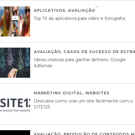
APLICATIVOS
,
AVALIAÇÃO
23 MARÇO, 201
Top 10 de aplicativos para vídeo e fotografia
AVALIAÇÃO
,
CASOS DE SUCESSO DE ESTRA
Ideias criativas para ganhar dinheiro: Google
AdSense
MARKETING DIGITAL
,
WEBSITES
05 AGOS
Descubra como criar um site facilmente com o
SITE123
AVALIAÇÃO
,
PRODUÇÃO DE CONTEÚDOS M