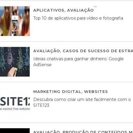
APLICATIVOS
,
AVALIAÇÃO
23 MARÇO, 201
Top 10 de aplicativos para vídeo e fotografia
AVALIAÇÃO
,
CASOS DE SUCESSO DE ESTRA
Ideias criativas para ganhar dinheiro: Google
AdSense
MARKETING DIGITAL
,
WEBSITES
05 AGOS
Descubra como criar um site facilmente com o
SITE123
AVALIAÇÃO
,
PRODUÇÃO DE CONTEÚDOS M