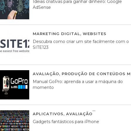
Ideias criativas para ganhar dinheiro: Google
AdSense
MARKETING DIGITAL
,
WEBSITES
05 AGOS
Descubra como criar um site facilmente com o
SITE123
AVALIAÇÃO
,
PRODUÇÃO DE CONTEÚDOS M
Manual GoPro: aprenda a usar a máquina do
momento
APLICATIVOS
,
AVALIAÇÃO
25 MARÇO, 201
Gadgets fantásticos para iPhone