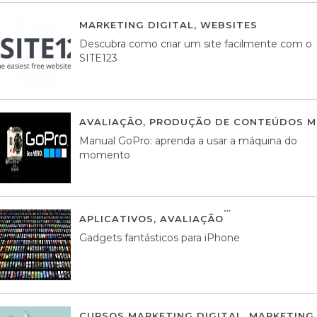
MARKETING DIGITAL
,
WEBSITES
05 AGOS
Descubra como criar um site facilmente com o
SITE123
AVALIAÇÃO
,
PRODUÇÃO DE CONTEÚDOS M
Manual GoPro: aprenda a usar a máquina do
momento
APLICATIVOS
,
AVALIAÇÃO
25 MARÇO, 201
Gadgets fantásticos para iPhone
CURSOS MARKETING DIGITAL
,
MARKETING 