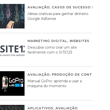
AVALIAÇÃO
,
CASOS DE SUCESSO DE ESTRA
Ideias criativas para ganhar dinheiro:
Google AdSense
MARKETING DIGITAL
,
WEBSITES
05 AGOS
Descubra como criar um site
facilmente com o SITE123
AVALIAÇÃO
,
PRODUÇÃO DE CONTEÚDOS M
Manual GoPro: aprenda a usar a
máquina do momento
APLICATIVOS
,
AVALIAÇÃO
25 MARÇO, 201