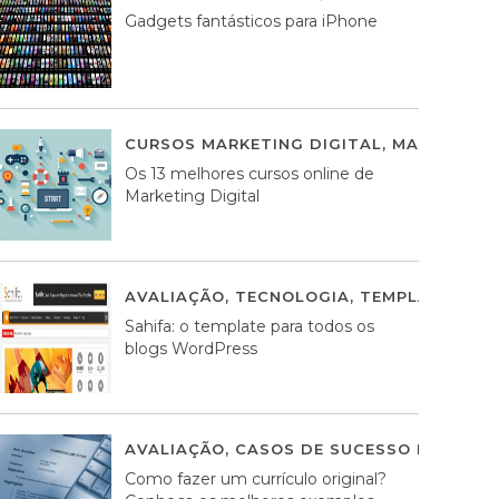
Gadgets fantásticos para iPhone
CURSOS MARKETING DIGITAL
,
MARKETING 
Os 13 melhores cursos online de
Marketing Digital
AVALIAÇÃO
,
TECNOLOGIA
,
TEMPLATES WO
Sahifa: o template para todos os
blogs WordPress
AVALIAÇÃO
,
CASOS DE SUCESSO DE ESTRA
Como fazer um currículo original?