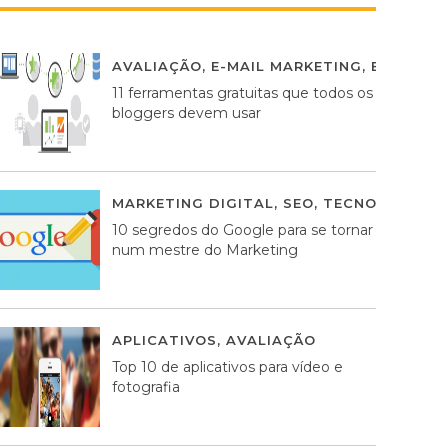
AVALIAÇÃO
,
E-MAIL MARKETING
,
ESTRATÉG
11 ferramentas gratuitas que todos os
bloggers devem usar
MARKETING DIGITAL
,
SEO
,
TECNOLOGIA
2
10 segredos do Google para se tornar
num mestre do Marketing
APLICATIVOS
,
AVALIAÇÃO
23 MARÇO, 201
Top 10 de aplicativos para vídeo e
fotografia