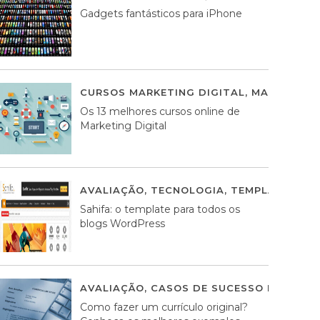
Gadgets fantásticos para iPhone
CURSOS MARKETING DIGITAL
,
MARKETING 
Os 13 melhores cursos online de
Marketing Digital
AVALIAÇÃO
,
TECNOLOGIA
,
TEMPLATES WO
Sahifa: o template para todos os
blogs WordPress
AVALIAÇÃO
,
CASOS DE SUCESSO DE ESTRA
Como fazer um currículo original?