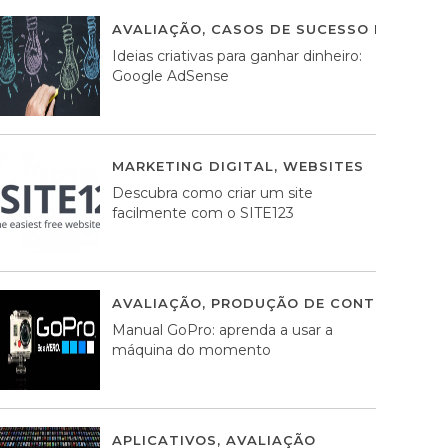
AVALIAÇÃO
,
CASOS DE SUCESSO DE ESTRA
Ideias criativas para ganhar dinheiro:
Google AdSense
MARKETING DIGITAL
,
WEBSITES
05 AGOS
Descubra como criar um site
facilmente com o SITE123
AVALIAÇÃO
,
PRODUÇÃO DE CONTEÚDOS M
Manual GoPro: aprenda a usar a
máquina do momento
APLICATIVOS
,
AVALIAÇÃO
25 MARÇO, 201