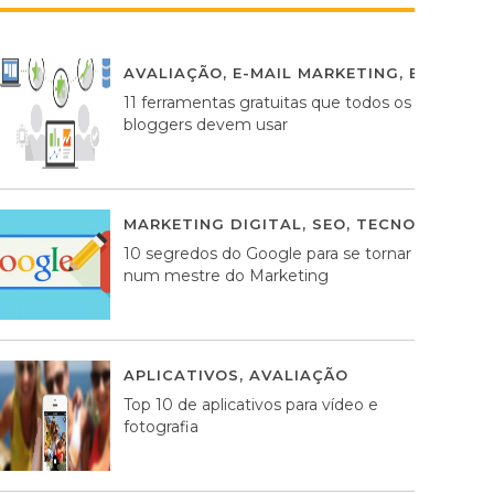
AVALIAÇÃO
,
E-MAIL MARKETING
,
ESTRATÉG
11 ferramentas gratuitas que todos os
bloggers devem usar
MARKETING DIGITAL
,
SEO
,
TECNOLOGIA
2
10 segredos do Google para se tornar
num mestre do Marketing
APLICATIVOS
,
AVALIAÇÃO
23 MARÇO, 201
Top 10 de aplicativos para vídeo e
fotografia