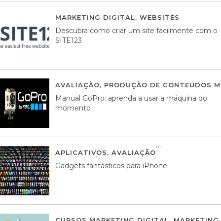
MARKETING DIGITAL
,
WEBSITES
05 AGOS
Descubra como criar um site facilmente com o
SITE123
AVALIAÇÃO
,
PRODUÇÃO DE CONTEÚDOS M
Manual GoPro: aprenda a usar a máquina do
momento
APLICATIVOS
,
AVALIAÇÃO
25 MARÇO, 201
Gadgets fantásticos para iPhone
CURSOS MARKETING DIGITAL
,
MARKETING 