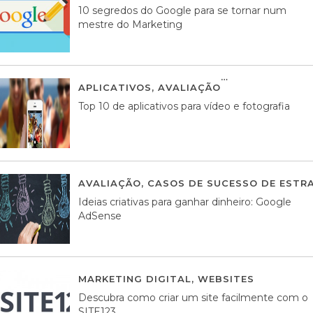
10 segredos do Google para se tornar num
mestre do Marketing
APLICATIVOS
,
AVALIAÇÃO
23 MARÇO, 201
Top 10 de aplicativos para vídeo e fotografia
AVALIAÇÃO
,
CASOS DE SUCESSO DE ESTRA
Ideias criativas para ganhar dinheiro: Google
AdSense
MARKETING DIGITAL
,
WEBSITES
05 AGOS
Descubra como criar um site facilmente com o
SITE123