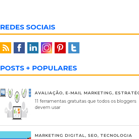
REDES SOCIAIS
POSTS + POPULARES
AVALIAÇÃO
,
E-MAIL MARKETING
,
ESTRATÉG
11 ferramentas gratuitas que todos os bloggers
devem usar
MARKETING DIGITAL
,
SEO
,
TECNOLOGIA
2