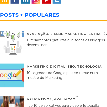
POSTS + POPULARES
AVALIAÇÃO
,
E-MAIL MARKETING
,
ESTRATÉG
11 ferramentas gratuitas que todos os bloggers
devem usar
MARKETING DIGITAL
,
SEO
,
TECNOLOGIA
2
10 segredos do Google para se tornar num
mestre do Marketing
APLICATIVOS
,
AVALIAÇÃO
23 MARÇO, 201
Top 10 de aplicativos para vídeo e fotografia