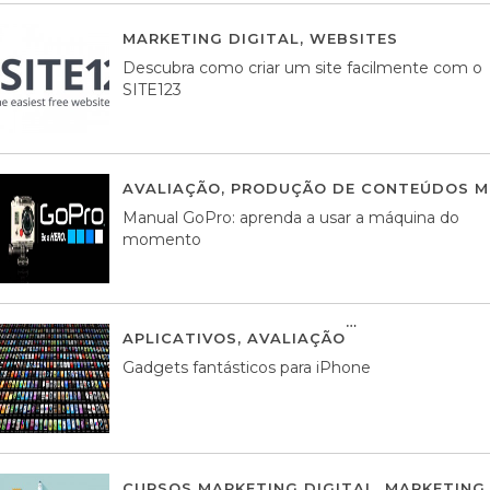
MARKETING DIGITAL
,
WEBSITES
05 AGOS
Descubra como criar um site facilmente com o
SITE123
AVALIAÇÃO
,
PRODUÇÃO DE CONTEÚDOS M
Manual GoPro: aprenda a usar a máquina do
momento
APLICATIVOS
,
AVALIAÇÃO
25 MARÇO, 201
Gadgets fantásticos para iPhone
CURSOS MARKETING DIGITAL
,
MARKETING 