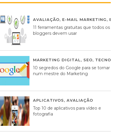
AVALIAÇÃO
,
E-MAIL MARKETING
,
ESTRATÉG
11 ferramentas gratuitas que todos os
bloggers devem usar
MARKETING DIGITAL
,
SEO
,
TECNOLOGIA
2
10 segredos do Google para se tornar
num mestre do Marketing
APLICATIVOS
,
AVALIAÇÃO
23 MARÇO, 201
Top 10 de aplicativos para vídeo e
fotografia