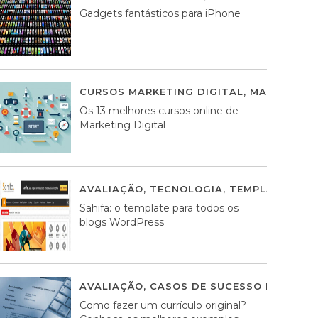
Gadgets fantásticos para iPhone
CURSOS MARKETING DIGITAL
,
MARKETING 
Os 13 melhores cursos online de
Marketing Digital
AVALIAÇÃO
,
TECNOLOGIA
,
TEMPLATES WO
Sahifa: o template para todos os
blogs WordPress
AVALIAÇÃO
,
CASOS DE SUCESSO DE ESTRA
Como fazer um currículo original?