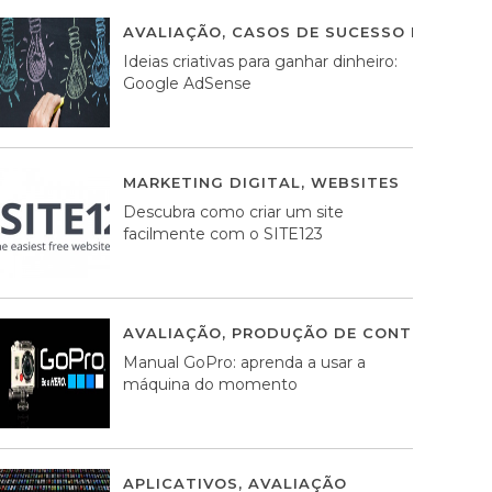
AVALIAÇÃO
,
CASOS DE SUCESSO DE ESTRA
Ideias criativas para ganhar dinheiro:
Google AdSense
MARKETING DIGITAL
,
WEBSITES
05 AGOS
Descubra como criar um site
facilmente com o SITE123
AVALIAÇÃO
,
PRODUÇÃO DE CONTEÚDOS M
Manual GoPro: aprenda a usar a
máquina do momento
APLICATIVOS
,
AVALIAÇÃO
25 MARÇO, 201