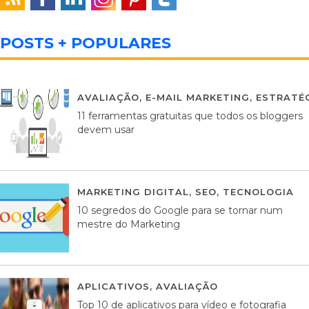
POSTS + POPULARES
AVALIAÇÃO
,
E-MAIL MARKETING
,
ESTRATÉG
11 ferramentas gratuitas que todos os bloggers
devem usar
MARKETING DIGITAL
,
SEO
,
TECNOLOGIA
2
10 segredos do Google para se tornar num
mestre do Marketing
APLICATIVOS
,
AVALIAÇÃO
23 MARÇO, 201
Top 10 de aplicativos para vídeo e fotografia