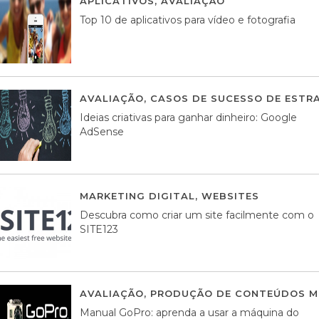
APLICATIVOS
,
AVALIAÇÃO
23 MARÇO, 201
Top 10 de aplicativos para vídeo e fotografia
AVALIAÇÃO
,
CASOS DE SUCESSO DE ESTRA
Ideias criativas para ganhar dinheiro: Google
AdSense
MARKETING DIGITAL
,
WEBSITES
05 AGOS
Descubra como criar um site facilmente com o
SITE123
AVALIAÇÃO
,
PRODUÇÃO DE CONTEÚDOS M
Manual GoPro: aprenda a usar a máquina do