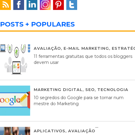
POSTS + POPULARES
AVALIAÇÃO
,
E-MAIL MARKETING
,
ESTRATÉG
11 ferramentas gratuitas que todos os bloggers
devem usar
MARKETING DIGITAL
,
SEO
,
TECNOLOGIA
2
10 segredos do Google para se tornar num
mestre do Marketing
APLICATIVOS
,
AVALIAÇÃO
23 MARÇO, 201