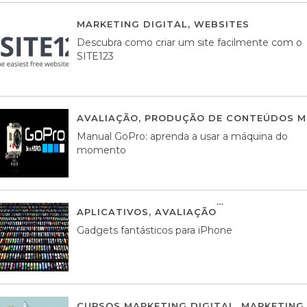
MARKETING DIGITAL
,
WEBSITES
05 AGOS
Descubra como criar um site facilmente com o
SITE123
AVALIAÇÃO
,
PRODUÇÃO DE CONTEÚDOS M
Manual GoPro: aprenda a usar a máquina do
momento
APLICATIVOS
,
AVALIAÇÃO
25 MARÇO, 201
Gadgets fantásticos para iPhone
CURSOS MARKETING DIGITAL
,
MARKETING 