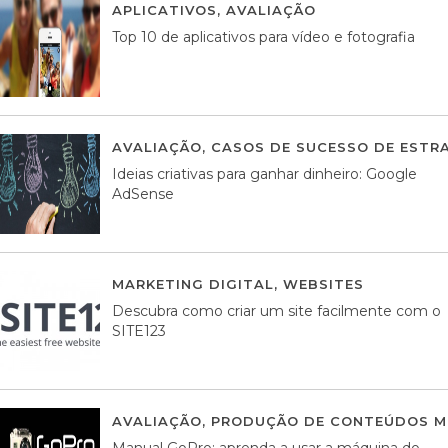
APLICATIVOS
,
AVALIAÇÃO
23 MARÇO, 201
Top 10 de aplicativos para vídeo e fotografia
AVALIAÇÃO
,
CASOS DE SUCESSO DE ESTRA
Ideias criativas para ganhar dinheiro: Google
AdSense
MARKETING DIGITAL
,
WEBSITES
05 AGOS
Descubra como criar um site facilmente com o
SITE123
AVALIAÇÃO
,
PRODUÇÃO DE CONTEÚDOS M
Manual GoPro: aprenda a usar a máquina do