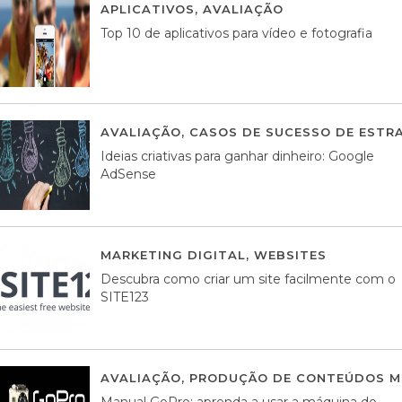
APLICATIVOS
,
AVALIAÇÃO
23 MARÇO, 201
Top 10 de aplicativos para vídeo e fotografia
AVALIAÇÃO
,
CASOS DE SUCESSO DE ESTRA
Ideias criativas para ganhar dinheiro: Google
AdSense
MARKETING DIGITAL
,
WEBSITES
05 AGOS
Descubra como criar um site facilmente com o
SITE123
AVALIAÇÃO
,
PRODUÇÃO DE CONTEÚDOS M
Manual GoPro: aprenda a usar a máquina do