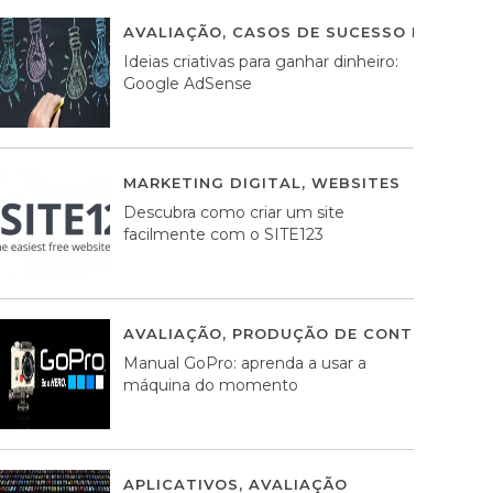
AVALIAÇÃO
,
CASOS DE SUCESSO DE ESTRA
Ideias criativas para ganhar dinheiro:
Google AdSense
MARKETING DIGITAL
,
WEBSITES
05 AGOS
Descubra como criar um site
facilmente com o SITE123
AVALIAÇÃO
,
PRODUÇÃO DE CONTEÚDOS M
Manual GoPro: aprenda a usar a
máquina do momento
APLICATIVOS
,
AVALIAÇÃO
25 MARÇO, 201