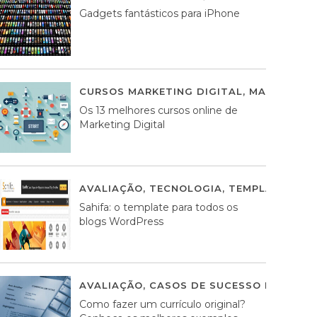
Gadgets fantásticos para iPhone
CURSOS MARKETING DIGITAL
,
MARKETING 
Os 13 melhores cursos online de
Marketing Digital
AVALIAÇÃO
,
TECNOLOGIA
,
TEMPLATES WO
Sahifa: o template para todos os
blogs WordPress
AVALIAÇÃO
,
CASOS DE SUCESSO DE ESTRA
Como fazer um currículo original?