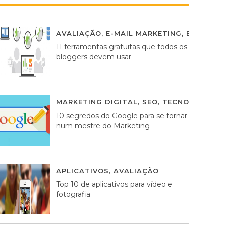
AVALIAÇÃO
,
E-MAIL MARKETING
,
ESTRATÉG
11 ferramentas gratuitas que todos os
bloggers devem usar
MARKETING DIGITAL
,
SEO
,
TECNOLOGIA
2
10 segredos do Google para se tornar
num mestre do Marketing
APLICATIVOS
,
AVALIAÇÃO
23 MARÇO, 201
Top 10 de aplicativos para vídeo e
fotografia