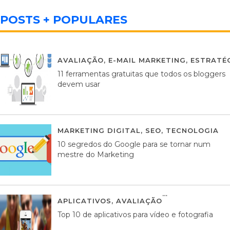
POSTS + POPULARES
AVALIAÇÃO
,
E-MAIL MARKETING
,
ESTRATÉG
11 ferramentas gratuitas que todos os bloggers
devem usar
MARKETING DIGITAL
,
SEO
,
TECNOLOGIA
2
10 segredos do Google para se tornar num
mestre do Marketing
APLICATIVOS
,
AVALIAÇÃO
23 MARÇO, 201
Top 10 de aplicativos para vídeo e fotografia