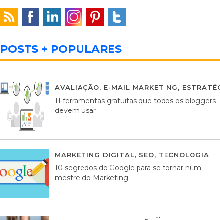
POSTS + POPULARES
AVALIAÇÃO
,
E-MAIL MARKETING
,
ESTRATÉG
11 ferramentas gratuitas que todos os bloggers
devem usar
MARKETING DIGITAL
,
SEO
,
TECNOLOGIA
2
10 segredos do Google para se tornar num
mestre do Marketing