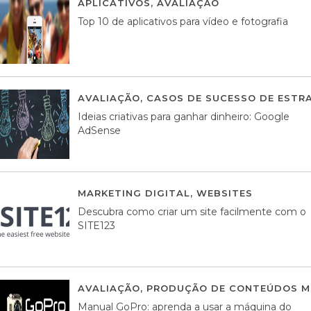
APLICATIVOS
,
AVALIAÇÃO
23 MARÇO, 201
Top 10 de aplicativos para vídeo e fotografia
AVALIAÇÃO
,
CASOS DE SUCESSO DE ESTRA
Ideias criativas para ganhar dinheiro: Google
AdSense
MARKETING DIGITAL
,
WEBSITES
05 AGOS
Descubra como criar um site facilmente com o
SITE123
AVALIAÇÃO
,
PRODUÇÃO DE CONTEÚDOS M
Manual GoPro: aprenda a usar a máquina do