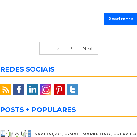
Read more
1
2
3
Next
REDES SOCIAIS
POSTS + POPULARES
AVALIAÇÃO
,
E-MAIL MARKETING
,
ESTRATÉG