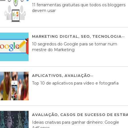
11 ferramentas gratuitas que todos os bloggers
devem usar
MARKETING DIGITAL
,
SEO
,
TECNOLOGIA
2
10 segredos do Google para se tornar num
mestre do Marketing
APLICATIVOS
,
AVALIAÇÃO
23 MARÇO, 201
Top 10 de aplicativos para vídeo e fotografia
AVALIAÇÃO
,
CASOS DE SUCESSO DE ESTRA
Ideias criativas para ganhar dinheiro: Google
AdSense