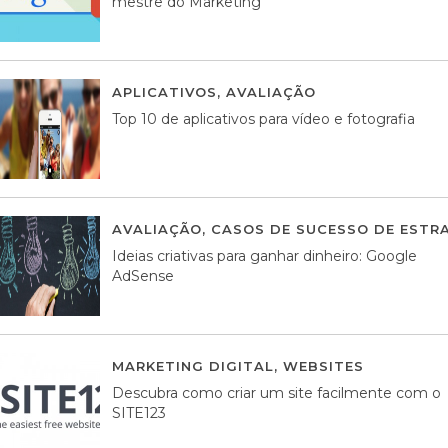
mestre do Marketing
APLICATIVOS
,
AVALIAÇÃO
23 MARÇO, 201
Top 10 de aplicativos para vídeo e fotografia
AVALIAÇÃO
,
CASOS DE SUCESSO DE ESTRA
Ideias criativas para ganhar dinheiro: Google
AdSense
MARKETING DIGITAL
,
WEBSITES
05 AGOS
Descubra como criar um site facilmente com o
SITE123