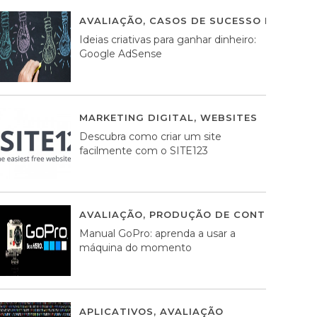
AVALIAÇÃO
,
CASOS DE SUCESSO DE ESTRA
Ideias criativas para ganhar dinheiro:
Google AdSense
MARKETING DIGITAL
,
WEBSITES
05 AGOS
Descubra como criar um site
facilmente com o SITE123
AVALIAÇÃO
,
PRODUÇÃO DE CONTEÚDOS M
Manual GoPro: aprenda a usar a
máquina do momento
APLICATIVOS
,
AVALIAÇÃO
25 MARÇO, 201