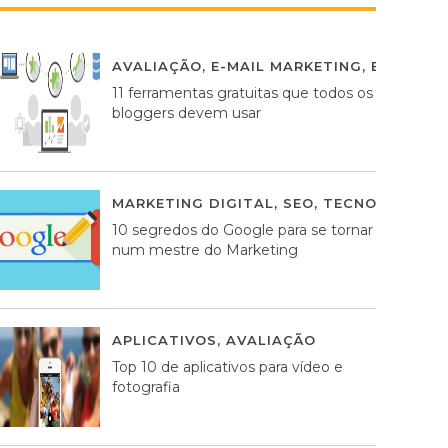
AVALIAÇÃO
,
E-MAIL MARKETING
,
ESTRATÉG
11 ferramentas gratuitas que todos os
bloggers devem usar
MARKETING DIGITAL
,
SEO
,
TECNOLOGIA
2
10 segredos do Google para se tornar
num mestre do Marketing
APLICATIVOS
,
AVALIAÇÃO
23 MARÇO, 201
Top 10 de aplicativos para vídeo e
fotografia