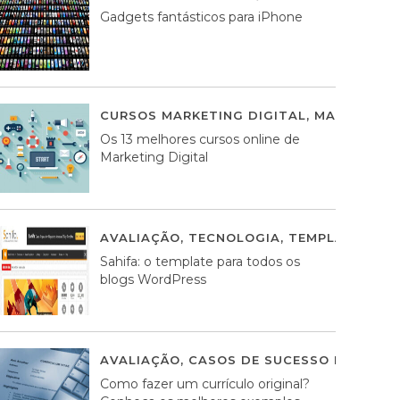
Gadgets fantásticos para iPhone
CURSOS MARKETING DIGITAL
,
MARKETING 
Os 13 melhores cursos online de
Marketing Digital
AVALIAÇÃO
,
TECNOLOGIA
,
TEMPLATES WO
Sahifa: o template para todos os
blogs WordPress
AVALIAÇÃO
,
CASOS DE SUCESSO DE ESTRA
Como fazer um currículo original?