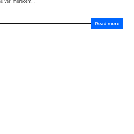
seu ver, merecem…
Read more