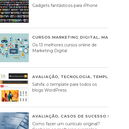
Gadgets fantásticos para iPhone
CURSOS MARKETING DIGITAL
,
MARKETING 
Os 13 melhores cursos online de
Marketing Digital
AVALIAÇÃO
,
TECNOLOGIA
,
TEMPLATES WO
Sahifa: o template para todos os
blogs WordPress
AVALIAÇÃO
,
CASOS DE SUCESSO DE ESTRA
Como fazer um currículo original?