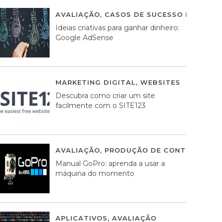
AVALIAÇÃO
,
CASOS DE SUCESSO DE ESTRA
Ideias criativas para ganhar dinheiro:
Google AdSense
MARKETING DIGITAL
,
WEBSITES
05 AGOS
Descubra como criar um site
facilmente com o SITE123
AVALIAÇÃO
,
PRODUÇÃO DE CONTEÚDOS M
Manual GoPro: aprenda a usar a
máquina do momento
APLICATIVOS
,
AVALIAÇÃO
25 MARÇO, 201