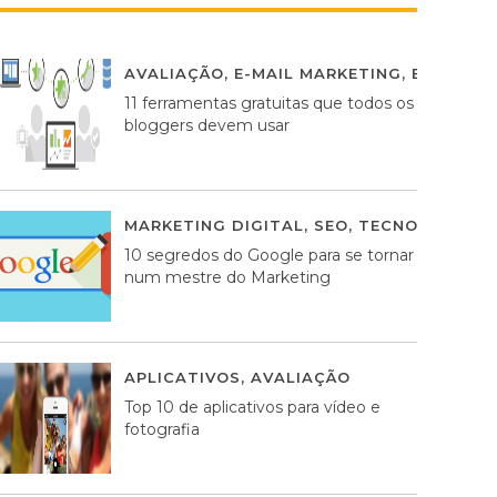
AVALIAÇÃO
,
E-MAIL MARKETING
,
ESTRATÉG
11 ferramentas gratuitas que todos os
bloggers devem usar
MARKETING DIGITAL
,
SEO
,
TECNOLOGIA
2
10 segredos do Google para se tornar
num mestre do Marketing
APLICATIVOS
,
AVALIAÇÃO
23 MARÇO, 201
Top 10 de aplicativos para vídeo e
fotografia