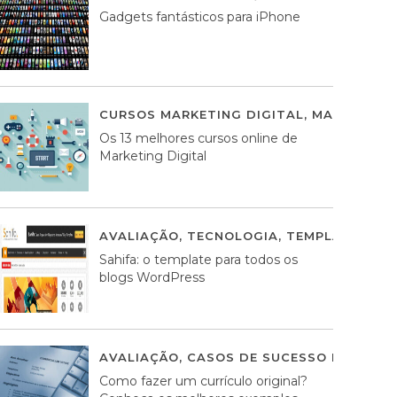
Gadgets fantásticos para iPhone
CURSOS MARKETING DIGITAL
,
MARKETING 
Os 13 melhores cursos online de
Marketing Digital
AVALIAÇÃO
,
TECNOLOGIA
,
TEMPLATES WO
Sahifa: o template para todos os
blogs WordPress
AVALIAÇÃO
,
CASOS DE SUCESSO DE ESTRA
Como fazer um currículo original?