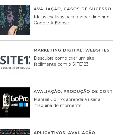
AVALIAÇÃO
,
CASOS DE SUCESSO DE ESTRA
Ideias criativas para ganhar dinheiro:
Google AdSense
MARKETING DIGITAL
,
WEBSITES
05 AGOS
Descubra como criar um site
facilmente com o SITE123
AVALIAÇÃO
,
PRODUÇÃO DE CONTEÚDOS M
Manual GoPro: aprenda a usar a
máquina do momento
APLICATIVOS
,
AVALIAÇÃO
25 MARÇO, 201