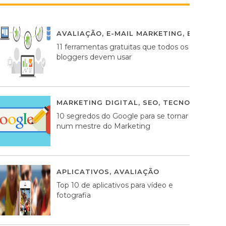
AVALIAÇÃO
,
E-MAIL MARKETING
,
ESTRATÉG
11 ferramentas gratuitas que todos os
bloggers devem usar
MARKETING DIGITAL
,
SEO
,
TECNOLOGIA
2
10 segredos do Google para se tornar
num mestre do Marketing
APLICATIVOS
,
AVALIAÇÃO
23 MARÇO, 201
Top 10 de aplicativos para vídeo e
fotografia