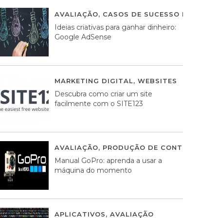
AVALIAÇÃO
,
CASOS DE SUCESSO DE ESTRA
Ideias criativas para ganhar dinheiro:
Google AdSense
MARKETING DIGITAL
,
WEBSITES
05 AGOS
Descubra como criar um site
facilmente com o SITE123
AVALIAÇÃO
,
PRODUÇÃO DE CONTEÚDOS M
Manual GoPro: aprenda a usar a
máquina do momento
APLICATIVOS
,
AVALIAÇÃO
25 MARÇO, 201