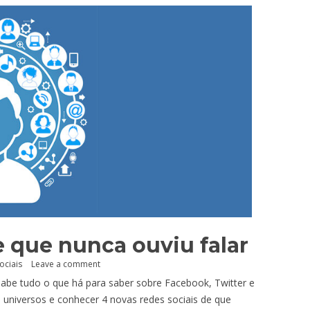
e que nunca ouviu falar
ociais
Leave a comment
sabe tudo o que há para saber sobre Facebook, Twitter e
os universos e conhecer 4 novas redes sociais de que