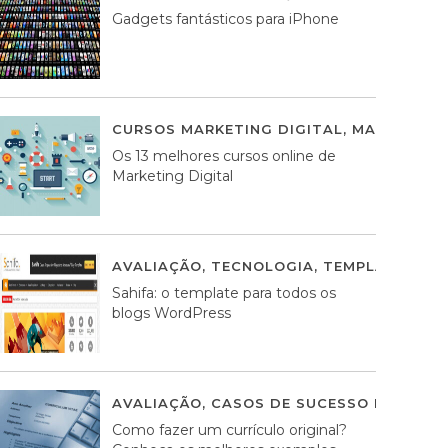
Gadgets fantásticos para iPhone
CURSOS MARKETING DIGITAL
,
MARKETING 
Os 13 melhores cursos online de
Marketing Digital
AVALIAÇÃO
,
TECNOLOGIA
,
TEMPLATES WO
Sahifa: o template para todos os
blogs WordPress
AVALIAÇÃO
,
CASOS DE SUCESSO DE ESTRA
Como fazer um currículo original?