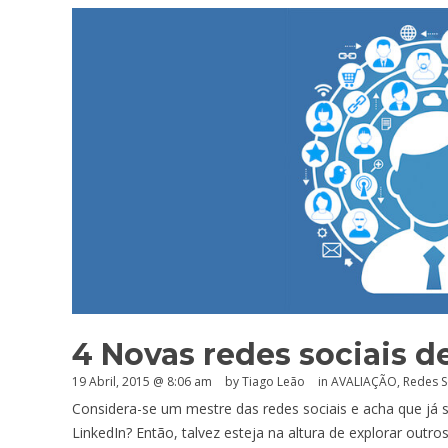
4 Novas redes sociais d
19 Abril, 2015 @ 8:06 am
by Tiago Leão
in
AVALIAÇÃO
,
Redes S
Considera-se um mestre das redes sociais e acha que já 
LinkedIn? Então, talvez esteja na altura de explorar outr