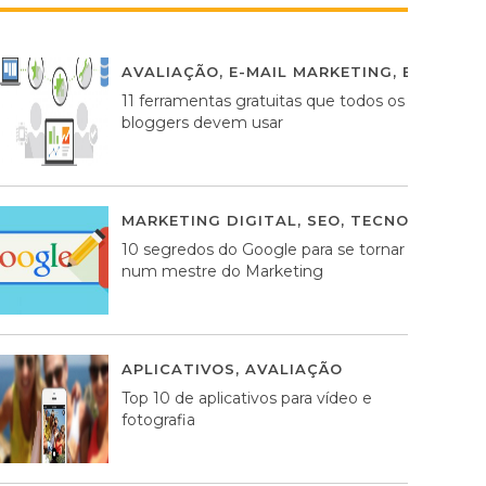
AVALIAÇÃO
,
E-MAIL MARKETING
,
ESTRATÉG
11 ferramentas gratuitas que todos os
bloggers devem usar
MARKETING DIGITAL
,
SEO
,
TECNOLOGIA
2
10 segredos do Google para se tornar
num mestre do Marketing
APLICATIVOS
,
AVALIAÇÃO
23 MARÇO, 201
Top 10 de aplicativos para vídeo e
fotografia