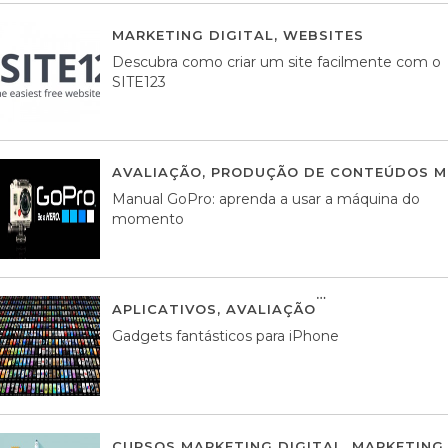
MARKETING DIGITAL
,
WEBSITES
05 AGOS
Descubra como criar um site facilmente com o
SITE123
AVALIAÇÃO
,
PRODUÇÃO DE CONTEÚDOS M
Manual GoPro: aprenda a usar a máquina do
momento
APLICATIVOS
,
AVALIAÇÃO
25 MARÇO, 201
Gadgets fantásticos para iPhone
CURSOS MARKETING DIGITAL
,
MARKETING 