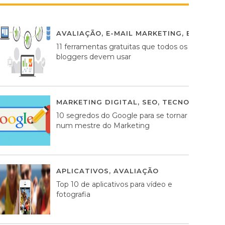
AVALIAÇÃO
,
E-MAIL MARKETING
,
ESTRATÉG
11 ferramentas gratuitas que todos os
bloggers devem usar
MARKETING DIGITAL
,
SEO
,
TECNOLOGIA
2
10 segredos do Google para se tornar
num mestre do Marketing
APLICATIVOS
,
AVALIAÇÃO
23 MARÇO, 201
Top 10 de aplicativos para vídeo e
fotografia