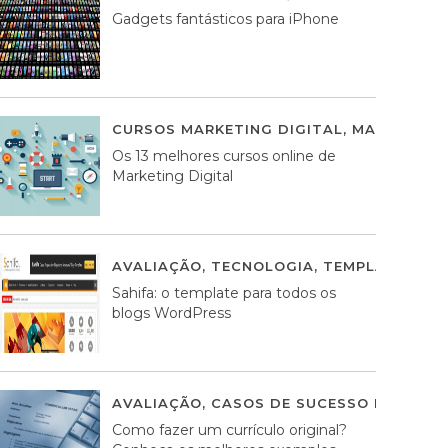
Gadgets fantásticos para iPhone
CURSOS MARKETING DIGITAL
,
MARKETING 
Os 13 melhores cursos online de
Marketing Digital
AVALIAÇÃO
,
TECNOLOGIA
,
TEMPLATES WO
Sahifa: o template para todos os
blogs WordPress
AVALIAÇÃO
,
CASOS DE SUCESSO DE ESTRA
Como fazer um currículo original?