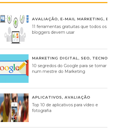
AVALIAÇÃO
,
E-MAIL MARKETING
,
ESTRATÉG
11 ferramentas gratuitas que todos os
bloggers devem usar
MARKETING DIGITAL
,
SEO
,
TECNOLOGIA
2
10 segredos do Google para se tornar
num mestre do Marketing
APLICATIVOS
,
AVALIAÇÃO
23 MARÇO, 201
Top 10 de aplicativos para vídeo e
fotografia