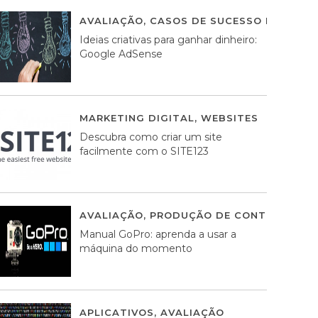
AVALIAÇÃO
,
CASOS DE SUCESSO DE ESTRA
Ideias criativas para ganhar dinheiro:
Google AdSense
MARKETING DIGITAL
,
WEBSITES
05 AGOS
Descubra como criar um site
facilmente com o SITE123
AVALIAÇÃO
,
PRODUÇÃO DE CONTEÚDOS M
Manual GoPro: aprenda a usar a
máquina do momento
APLICATIVOS
,
AVALIAÇÃO
25 MARÇO, 201