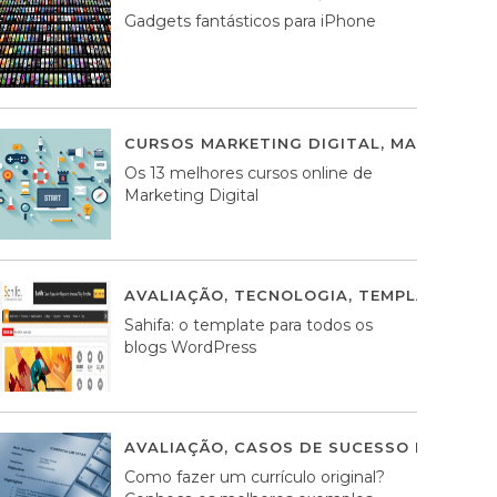
Gadgets fantásticos para iPhone
CURSOS MARKETING DIGITAL
,
MARKETING 
Os 13 melhores cursos online de
Marketing Digital
AVALIAÇÃO
,
TECNOLOGIA
,
TEMPLATES WO
Sahifa: o template para todos os
blogs WordPress
AVALIAÇÃO
,
CASOS DE SUCESSO DE ESTRA
Como fazer um currículo original?