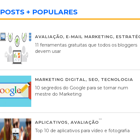
POSTS + POPULARES
AVALIAÇÃO
,
E-MAIL MARKETING
,
ESTRATÉG
11 ferramentas gratuitas que todos os bloggers
devem usar
MARKETING DIGITAL
,
SEO
,
TECNOLOGIA
2
10 segredos do Google para se tornar num
mestre do Marketing
APLICATIVOS
,
AVALIAÇÃO
23 MARÇO, 201
Top 10 de aplicativos para vídeo e fotografia